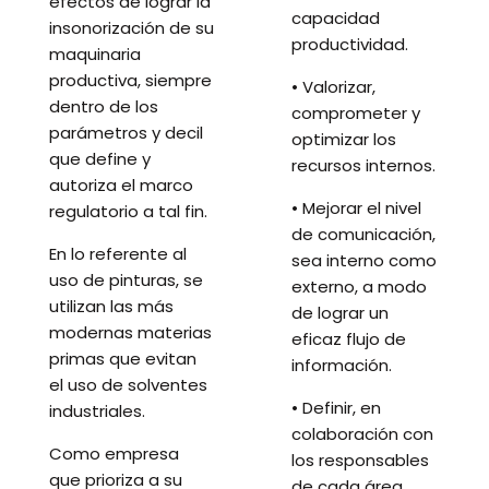
efectos de lograr la
capacidad
insonorización de su
productividad.
maquinaria
productiva, siempre
• Valorizar,
dentro de los
comprometer y
parámetros y decil
optimizar los
que define y
recursos internos.
autoriza el marco
• Mejorar el nivel
regulatorio a tal fin.
de comunicación,
En lo referente al
sea interno como
uso de pinturas, se
externo, a modo
utilizan las más
de lograr un
modernas materias
eficaz flujo de
primas que evitan
información.
el uso de solventes
• Definir, en
industriales.
colaboración con
Como empresa
los responsables
que prioriza a su
de cada área,